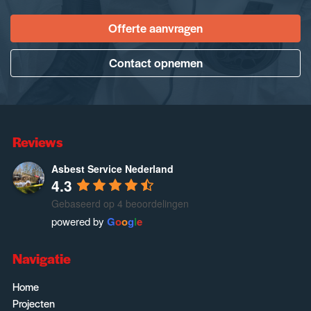
Offerte aanvragen
Contact opnemen
Reviews
Asbest Service Nederland
4.3
Gebaseerd op 4 beoordelingen
powered by
G
o
o
g
l
e
Navigatie
Home
Projecten