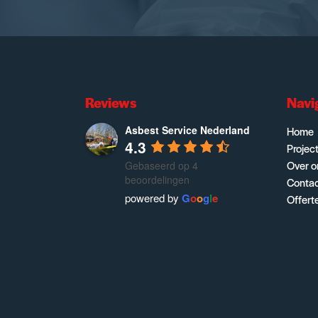
Reviews
Navi
Asbest Service Nederland
Home
4.3
Projec
Over o
Gebaseerd op 4
beoordelingen
Conta
powered by
G
o
o
g
l
e
Offert