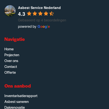
Asbest Service Nederland
4.3
Gebaseerd op 4 beoordelingen
powered by
G
o
o
g
l
e
Navigatie
Home
Projecten
Over ons
Contact
Offerte
Ons aanbod
Inventarisatierapport
Asbest saneren
Dakrenovatie