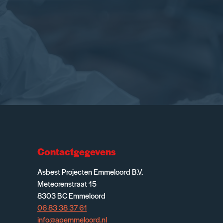
Contactgegevens
Asbest Projecten Emmeloord B.V.
Meteorenstraat 15
8303 BC Emmeloord
06 83 38 37 61
info@apemmeloord.nl