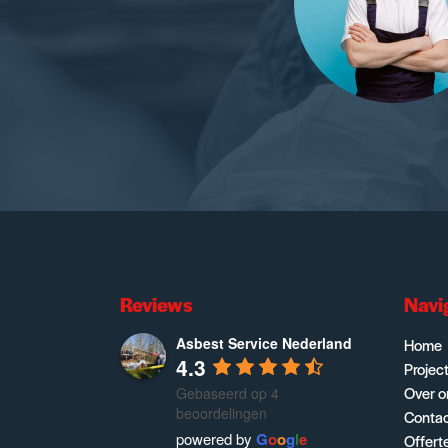
Reviews
Navi
Asbest Service Nederland
Home
4.3
Projec
Over o
Gebaseerd op 4
beoordelingen
Conta
powered by
G
o
o
g
l
e
Offert