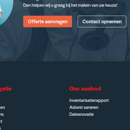
Dan helpen wij u graag bij het maken van uw keuze!
Offerte aanvragen
Contact opnemen
gatie
Ons aanbod
Inventarisatierapport
ten
Asbest saneren
ns
Dakrenovatie
ct
e